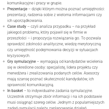
komunikacyjne i pracy w grupie.
Prezentacje
– dzięki którym można poznać umiejętności:
prezentacji, radzenia sobie z wieloma informacjami czy
ich uporządkowania.
Case study
– czyli analiza przypadku – na przykład
jakiegoś problemu, który pojawił się w firmie w
przeszłości – i propozycja rozwiązania go. To pozwala
sprawdzić zdolności analityczne, wiedzę merytoryczną
czy umiejętność podejmowania decyzji w sytuacjach
kryzysowych.
Gry symulacyjne
– wymagają od kandydatów wcielenia
się w określone osoby: specjalistę, lidera projektu czy
menedżera i zrealizowania podanych celów. Asesorzy
mają szansę poznać skuteczność kandydatów, ich
sprawność komunikacyjną.
In basket
– to indywidualne zadania symulacyjne.
Uczestnik otrzymuje zbiór informacji i na ich podstawie
musi osiągnąć szereg celów. Jednym z popularniejszych
zadań-symulacji należy zaplanowanie działań