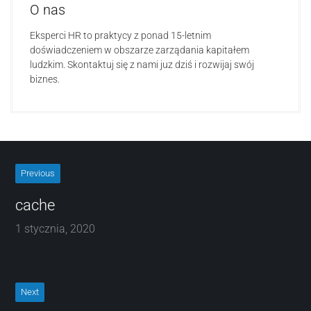
O nas
Eksperci HR to praktycy z ponad 15-letnim
doświadczeniem w obszarze zarządania kapitałem
ludzkim. Skontaktuj się z nami juz dziś i rozwijaj swój
biznes.
Previous
cache
1 stycznia, 2020
Next