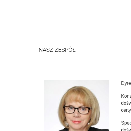
NASZ ZESPÓŁ
Dyre
Kons
doś
cert
Spec
dośw