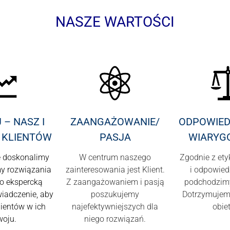
NASZE WARTOŚCI
– NASZ I
ZAANGAŻOWANIE/
ODPOWIED
 KLIENTÓW
PASJA
WIARYG
e doskonalimy
W centrum naszego
Zgodnie z ety
my rozwiązania
zainteresowania jest Klient.
i odpowied
 o ekspercką
Z zaangażowaniem i pasją
podchodzim
wiadczenie, aby
poszukujemy
Dotrzymujem
lientów w ich
najefektywniejszych dla
obiet
woju.
niego rozwiązań.