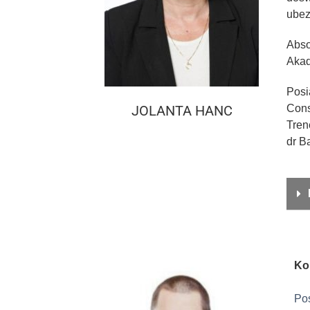
ubez
Abso
Akad
Posi
JOLANTA HANC
Cons
Tren
dr Ba
Ko
Pos