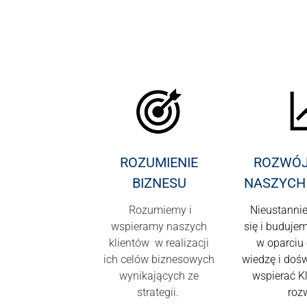
ROZUMIENIE
ROZWÓJ 
BIZNESU
NASZYCH
Rozumiemy i
Nieustanni
wspieramy naszych
się i buduje
klientów w realizacji
w oparciu
ich celów biznesowych
wiedzę i doś
wynikających ze
wspierać K
strategii.
roz