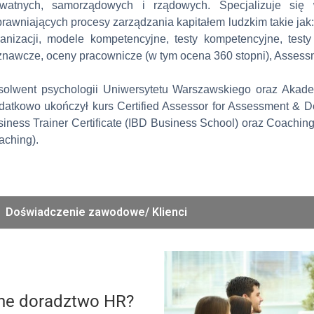
ywatnych, samorządowych i rządowych. Specjalizuje się 
rawniających procesy zarządzania kapitałem ludzkim takie jak:
ganizacji, modele kompetencyjne, testy kompetencyjne, test
znawcze, oceny pracownicze (w tym ocena 360 stopni), Assess
solwent psychologii Uniwersytetu Warszawskiego oraz Akad
datkowo ukończył kurs Certified Assessor for Assessment & D
iness Trainer Certificate (IBD Business School) oraz Coachin
aching).
Doświadczenie zawodowe/ Klienci
lne doradztwo HR?