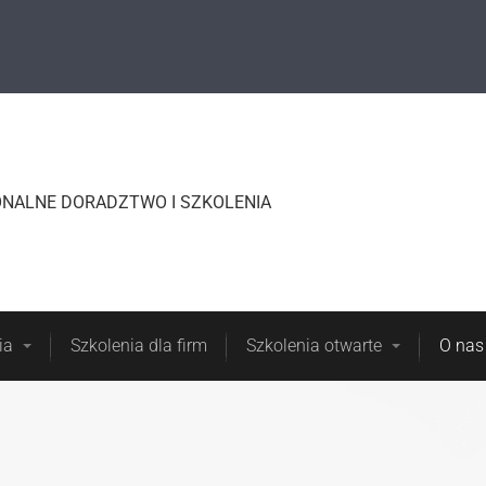
wania
Rozwiązania
Szkolenia dla firm
Szkolenia
NALNE DORADZTWO I SZKOLENIA
ia
Szkolenia dla firm
Szkolenia otwarte
O nas