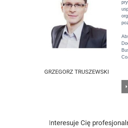
pr
usp
or
po
Ab
Do
Bus
Co
GRZEGORZ TRUSZEWSKI
I
nteresuje Cię profesjona