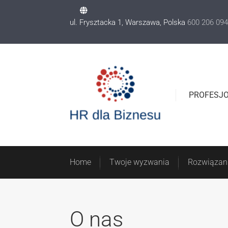
Home
Twoje wyz
ul. Frysztacka 1, Warszawa, Polska
600 206 094
PROFESJO
Home
Twoje wyzwania
Rozwiązan
O nas