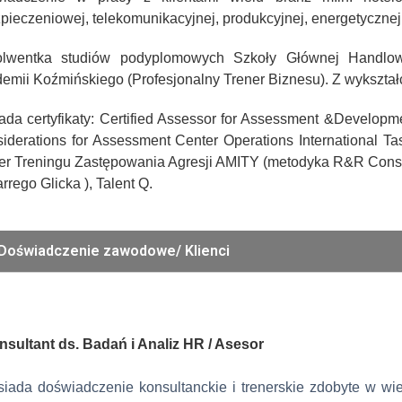
pieczeniowej, telekomunikacyjnej, produkcyjnej, energetycznej
lwentka studiów podyplomowych Szkoły Głównej Handlowe
emii Koźmińskiego (Profesjonalny Trener Biznesu). Z wykształ
ada certyfikaty: Certified Assessor for Assessment &Developm
iderations for Assessment Center Operations International T
er Treningu Zastępowania Agresji AMITY (metodyka R&R Cons
rrego Glicka ), Talent Q.
Doświadczenie zawodowe/ Klienci
nsultant ds. Badań i Analiz HR / Asesor
iada doświadczenie konsultanckie i trenerskie zdobyte w wie