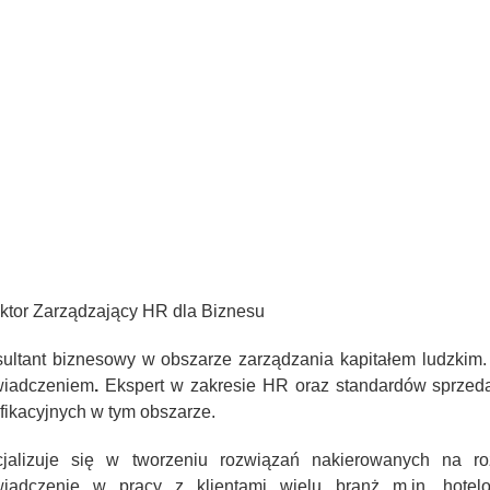
ktor Zarządzający HR dla Biznesu
ultant biznesowy w obszarze zarządzania kapitałem ludzkim.
wiadczeniem
.
E
kspert w zakresie
HR oraz standardów sprzedaży
yfikacyjnych w tym obszarze.
jalizuje się w tworzeniu rozwiązań nakie
rowanych na ro
iadczenie w pracy z klientami wielu branż m.in. hotelo