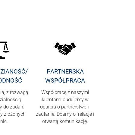
ZIANOŚĆ/
PARTNERSKA
ODNOŚĆ
WSPÓŁPRACA
ką, z rozwagą
Współpracę z naszymi
zialnością
klientami budujemy w
y do zadań.
oparciu o partnerstwo i
y złożonych
zaufanie. Dbamy o relacje i
nic.
otwartą komunikację.