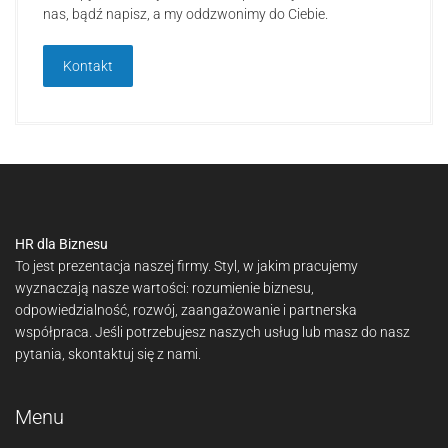
nas, bądź napisz, a my oddzwonimy do Ciebie.
Kontakt
HR dla Biznesu
To jest prezentacja naszej firmy. Styl, w jakim pracujemy
wyznaczają nasze wartości: rozumienie biznesu,
odpowiedzialność, rozwój, zaangażowanie i partnerska
współpraca. Jeśli potrzebujesz naszych usług lub masz do nasz
pytania, skontaktuj się z nami.
Menu