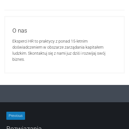
O nas
Eksperci HR to praktycy z ponad 15-letnim
doświadczeniem w obszarze zarządania kapitałem
ludzkim. Skontaktuj się z nami juz dziś i rozwijaj swój
biznes.
Previous
Rozwiązania